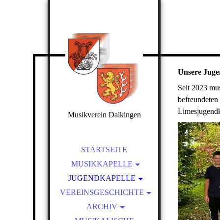
Unsere Jugen
Seit 2023 mu
befreundeten
Limesjugendk
Musikverein Dalkingen
STARTSEITE
MUSIKKAPELLE
JUGENDKAPELLE
DIRIGENTEN
VEREINSGESCHICHTE
2009 - AUSFLUG INS
FAHNE
SENSAPOLIS
FLÜGELHORN
ARCHIV
... 1954
2012 - D2 UND D3