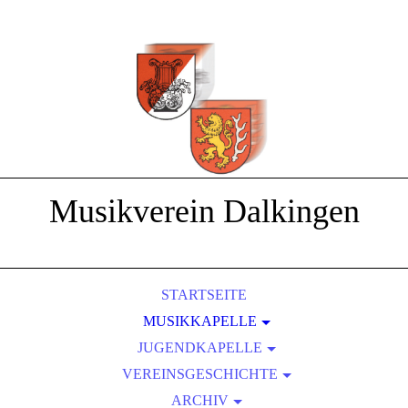
Musikverein Dalkingen
STARTSEITE
MUSIKKAPELLE
JUGENDKAPELLE
DIRIGENTEN
2009 - AUSFLUG INS SENSAPOLIS
VEREINSGESCHICHTE
FAHNE
2012 - D2 UND D3 LEHRGÄNGE
FLÜGELHORN
ARCHIV
... 1954